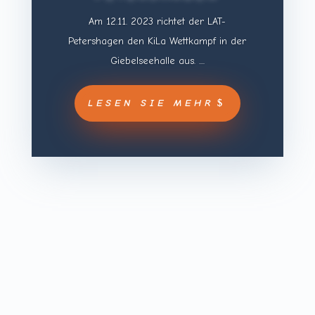
Am 12.11. 2023 richtet der LAT-
Petershagen den KiLa Wettkampf in der
Giebelseehalle aus. ....
LESEN SIE MEHR
Sieh dir diesen Beitrag auf Instagram an Ein
Beitrag geteilt von Leichtathletikteam Petershagen
(@lat_petershagen)