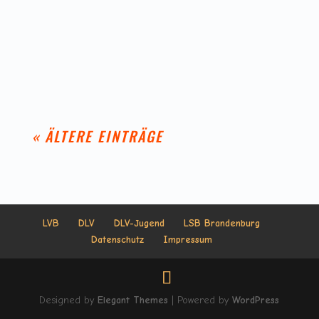
Welcome to WordPress. This is your first post. Edit
or delete it, then start writing!
« ÄLTERE EINTRÄGE
LVB
DLV
DLV-Jugend
LSB Brandenburg
Datenschutz
Impressum
Designed by
Elegant Themes
| Powered by
WordPress