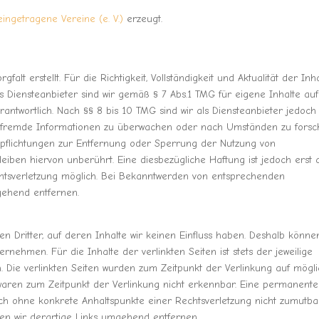
eingetragene Vereine (e. V.)
erzeugt.
alt erstellt. Für die Richtigkeit, Vollständigkeit und Aktualität der Inh
 Diensteanbieter sind wir gemäß § 7 Abs.1 TMG für eigene Inhalte auf
antwortlich. Nach §§ 8 bis 10 TMG sind wir als Diensteanbieter jedoch
rte fremde Informationen zu überwachen oder nach Umständen zu forsc
Verpflichtungen zur Entfernung oder Sperrung der Nutzung von
iben hiervon unberührt. Eine diesbezügliche Haftung ist jedoch erst 
htsverletzung möglich. Bei Bekanntwerden von entsprechenden
gehend entfernen.
n Dritter, auf deren Inhalte wir keinen Einfluss haben. Deshalb könne
nehmen. Für die Inhalte der verlinkten Seiten ist stets der jeweilige
h. Die verlinkten Seiten wurden zum Zeitpunkt der Verlinkung auf mögl
 waren zum Zeitpunkt der Verlinkung nicht erkennbar. Eine permanente
edoch ohne konkrete Anhaltspunkte einer Rechtsverletzung nicht zumutba
n wir derartige Links umgehend entfernen.