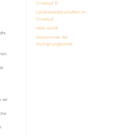
Crosslauf II
Landesmeisterschaften im
Crosslauf
Hello world!
alte
Geheimnisse der
Hochsprungtechnik
hen,
ab
n wir
iche
r.