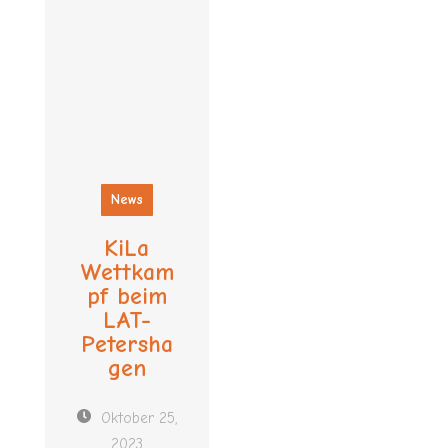
News
KiLa
Wettkam
pf beim
LAT-
Petersha
gen
Oktober 25,
2023