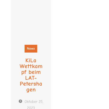
News
KiLa
Wettkam
pf beim
LAT-
Petersha
gen
Oktober 25,
2023